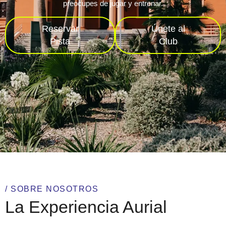
preocupes de jugar y entrenar.
Reservar
Únete al
Pista
Club
/ SOBRE NOSOTROS
La Experiencia Aurial