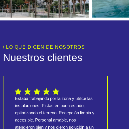
/ LO QUE DICEN DE NOSOTROS
Nuestros clientes
Estaba trabajando por la zona y utilice las
Inst
instalaciones. Pistas en buen estado,
agra
optimizando el terreno. Recepción limpia y
torn
accesible. Personal amable, nos
disfr
atendieron bien y nos dieron solución a un
comp