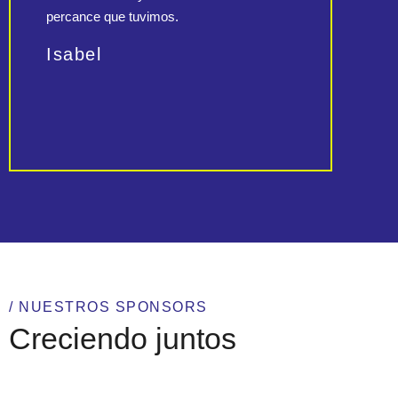
percance que tuvimos.
es s
muy 
Isabel
Al
/ NUESTROS SPONSORS
Creciendo juntos