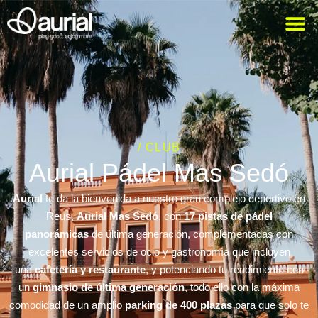
/ CLUB
Aurial Pádel Mas Sedó
Aurial
te da la bienvenida a nuestro gran complejo deportivo en
Reus,
Aurial Mas Sedó
, con
17 pistas de pádel
panorámicas
de última generación, complementadas con
excelentes servicios de ocio y gastronomía que incluyen
una
cafetería y restaurante
, y potenciando tu rendimiento con
un
gimnasio de última generación
, todo ello con la máxima
comodidad de un amplio
parking de 400 plazas
para que solo te